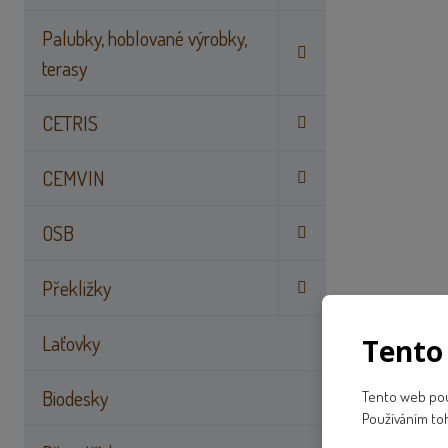
Palubky, hoblované výrobky,
terasy
CETRIS
CEMVIN
OSB
Překližky
Laťovky
Tento
Biodesky
Tento web použ
Používáním to