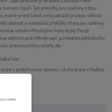
em. Jádro překližek je vyráběno z listnatých nebo
a ,borovice, topol). Tyto překližky jsou opatřeny z obou
 má značně omezit (nikoli zcela zabránit) prostupu vlhkosti
 větší odolnost a vodostálost překližky. Hrany jsou ošetřeny
maluje vzlínání vlhkosti přes hrany desky. Použití:
aduje odolnost proti vlhkosti např. pro bednění pohledového
ěsů, pracovní plošiny, schody, atp.
adká folie
 strana s protiskluzovou úpravou / druhá strana s hladkou
ory cookie.