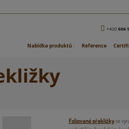
+420
606 
Nabídka produktů
Reference
Certif
ekližky
Foliované překližky
se vyr