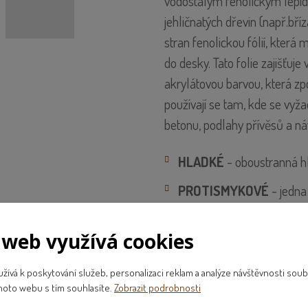
vodostálým fenolickým lepidl
jehličnatých dřevin (např.bříz
stran fenolickou fólií, která
do desky. Tato folie zajišťuje
akrylátovou barvou, která zpo
používají se tam, kde se vyž
betonu, podlahy přívěsů a náv
HLADKÉ
- oboustranná hl
PROTISMYKOVÉ
- jedna
folií
 web využívá cookies
ívá k poskytování služeb, personalizaci reklam a analýze návštěvnosti soub
hoto webu s tím souhlasíte.
Zobrazit podrobnosti