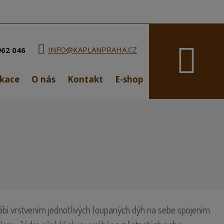
Vyhledávání
INFO@KAPLANPRAHA.CZ
962 046
ikace
O nás
Kontakt
E-shop
ábí vrstvením jednotlivých loupaných dýh na sebe spojením