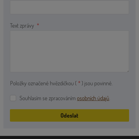
Text zprávy
*
Položky označené hvězdičkou (
*
) jsou povinné.
Souhlasím se zpracováním
osobních údajů
.
Souhlasím
se
zpracováním
Odeslat
osobních
Formulář
údajů
.
se