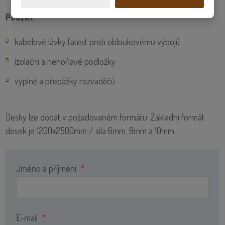
Použití:
kabelové lávky (atest proti obloukovému výboji)
izolační a nehořlavé podložky
výplně a přepážky rozvaděčů
Desky lze dodat v požadovaném formátu. Základní formát
desek je 1200x2500mm / síla 6mm, 8mm a 10mm.
Jméno a příjmení
*
E-mail
*