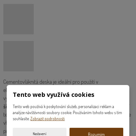
Cementovláknitá deska je ideální pro použití v
elektroprůmyslu, neboť při případném zkratu na kabelech
Tento web využívá cookies
vysokého napětí a při následné explozi
CEMVIN zabrání
šíření plamene
a tepla do okolí. Znemožní poškození okolní
Tento web používá k poskytování služeb, personalizaci reklam a
analýze návštěvnosti soubory cookie. Používáním tohoto webu s tím
technologie. Díky své vodovzdornosti a nulovému bobtnání je
souhlasíte.
Zobrazit podrobnosti
vhodný pro použití vedení kabelů ve vlhkých podzemních
prostorách.
Nastavení
Rozumím