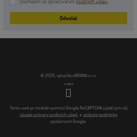
Souhlasím se zpracováním
osobních údajů
.
Souhlasím
se
zpracováním
Odeslat
osobních
Formulář
údajů
.
se
nepodařilo
odeslat.
© 2026, vytvořila eBRÁNA s.r.o.
VYROBILA
Tento web je chráněn pomocí Google ReCAPTCHA a platí pro něj
zásady ochrany osobních údajů
a
smluvní podmínky
společnosti Google.