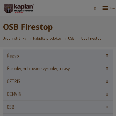
Rozbale
Vyhledáván
menu
OSB Firestop
Úvodní stránka
Nabídka produktů
OSB
OSB Firestop
Řezivo
Palubky, hoblované výrobky, terasy
CETRIS
CEMVIN
OSB