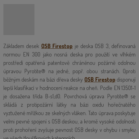
Základem desek
OSB Firestop
je deska OSB 3, definovaná
normou EN 300 jako nosná deska pro použití ve vlhkém
prostředí opatřená patentově chráněnou požárně odolnou
úpravou Pyrotite® na jedné, popř. obou stranách. Oproti
běžným deskám na bázi dřeva desky
OSB Firestop
disponují
lepší klasifikací v hodnocení reakce na oheň. Podle EN 13501-1
je dosažena třída B-s1,d0. Povrchová úprava Pyrotite® se
skládá z protipožární látky na bázi oxidu hořečnatého
vyztužené mřížkou ze skelných vláken. Tato úprava poskytuje
velmi pevné spojení s OSB deskou, a kromě vysoké odolnosti
proti prohoření zvyšuje pevnost OSB desky v ohybu i smyku
ve všech tloušťkových kategoriích.