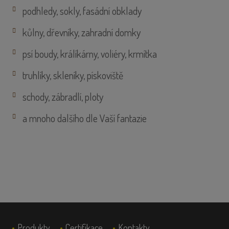
podhledy, sokly, fasádní obklady
kůlny, dřevníky, zahradní domky
psí boudy, králíkárny, voliéry, krmítka
truhlíky, skleníky, pískoviště
schody, zábradlí, ploty
a mnoho dalšího dle Vaší fantazie
Produkty
Certifikace
Kontakty