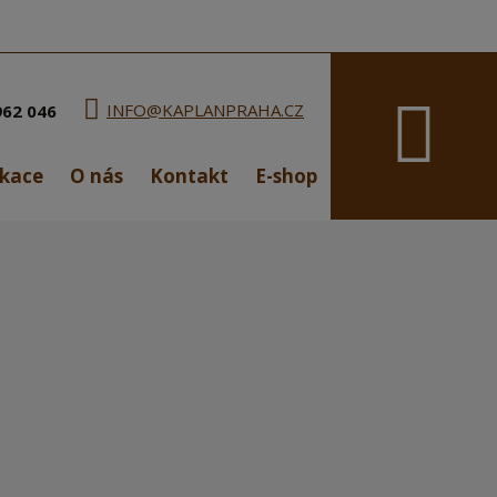
Vyhledávání
INFO@KAPLANPRAHA.CZ
962 046
ikace
O nás
Kontakt
E-shop