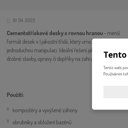
01. 04. 2023
Cementotřískové desky s rovnou hranou
- menší
formát desek v I.jakostní třídě, který umožňuje
jednoduchou manipulaci. Ideální řešení jak provést
Tento
drobné stavby, opravy či doplňky na zahradě.
Tento web použ
Používáním to
Použití:
kompostéry a vyvýšené záhony
obrubníky a obložení bazénů