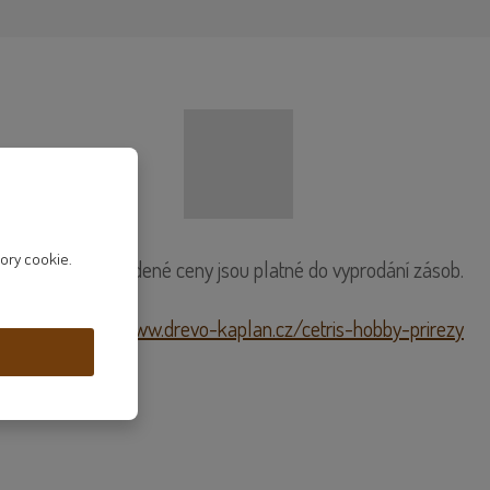
ory cookie.
Uvedené ceny jsou platné do vyprodání zásob.
https://www.drevo-kaplan.cz/cetris-hobby-prirezy