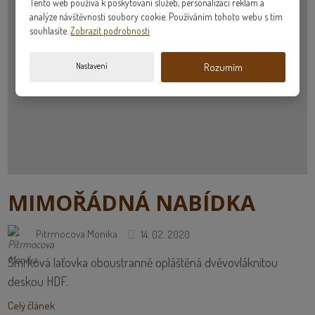
Tento web používá k poskytování služeb, personalizaci reklam a
analýze návštěvnosti soubory cookie. Používáním tohoto webu s tím
souhlasíte.
Zobrazit podrobnosti
Nastavení
Rozumím
MIMOŘÁDNÁ NABÍDKA
Pitrmocova Monika
14. 02. 2020
Smrková laťovka oboustranně opláštěná dvěvovláknitou
deskou HDF.
Celý článek