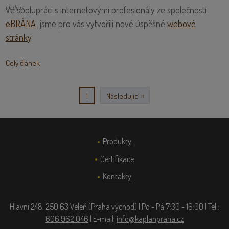
Ve spolupráci s internetovými profesionály ze společnosti
eBRÁNA
jsme pro vás vytvořili nové úspěšné
webové
stránky
.
Celý článek
2
Následující
1
Produkty
Certifikace
Kontakty
Hlavní 248, 250 63 Veleň (Praha východ) | Po - Pá 7:30 - 16:00 | Tel.:
606 962 046
| E-mail:
info@kaplanpraha.cz