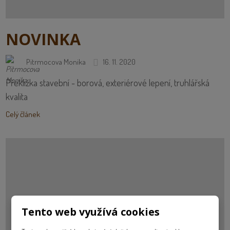
NOVINKA
Pitrmocova Monika
16. 11. 2020
Překližka stavební - borová, exteriérové lepení, truhlářská
kvalita
Celý článek
Tento web využívá cookies